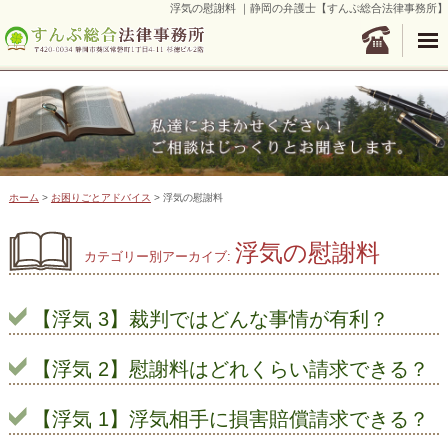
浮気の慰謝料 ｜静岡の弁護士【すんぷ総合法律事務所】
ホーム
>
お困りごとアドバイス
>
浮気の慰謝料
浮気の慰謝料
カテゴリー別アーカイブ:
【浮気 3】裁判ではどんな事情が有利？
【浮気 2】慰謝料はどれくらい請求できる？
【浮気 1】浮気相手に損害賠償請求できる？