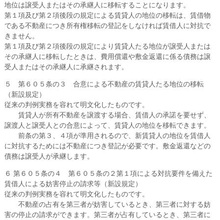
地位は譲受人またはその承継人に移転することになります。
第１項及び第２項後段の規定による賃貸人の地位の移転は、賃借物
である不動産につき所有権移転の登記をしなければ賃借人に対抗で
きません。
第１項及び第２項後段の規定により賃貸人たる地位が譲受人または
その承継人に移転したときは、費用償還や敷金返還に係る債務は譲
受人またはその承継人に承継されます。
５ 第６０５条の３ 合意による不動産の賃貸人たる地位の移転
（新設規定）
従来の判例実務を容れて明文化したものです。
賃貸人が所有不動産を譲渡する場合、賃借人の承諾を要せず、
譲渡人と譲受人との合意によって、賃貸人の地位を移転できます。
前条の第３、４項が準用されるので、新賃貸人の地位を賃借人
に対抗するためには不動産につき登記が必要です。敷金返還などの
債務は譲受人が承継します。
６ 第６０５条の４ 第６０５条の２第１項による対抗要件を備えた
賃借人による妨害停止の請求等（新設規定）
従来の判例実務を容れて明文化したものです。
不動産の占有を第三者が妨害しているとき、第三者に対する妨
害の停止の請求ができます。第三者が占有しているとき、第三者に