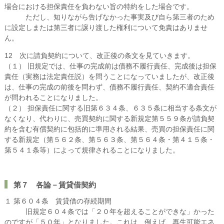
場合における担保責任を負わない旨の特約をした場合です。
ただし、知りながら告げなかった事実及び自ら第三者のため
に設定しまたは第三者に譲り渡した権利について免責はありませ
ん。
12 次に請負契約について、改正後の条文を見ていきます。
（１） 旧規定では、仕事の完成前は債務不履行責任、完成後は担保
責任（実務は法定責任説）を問うことになっていましたが、改正後
は、仕事の完成の前後を問わず、債務不履行責任、契約不適合責任
が問われることになりました。
（２） 担保責任に関する旧第６３４条、６３５条に相当する条文が
なくなり、代わりに、売買契約に関する新規定第５５９条が請負契
約を含む有償契約に包括的に準用される結果、売買の担保責任に関
する新規定（第５６２条、第５６３条、第５６４条・第４１５条・
第５４１条等）によって規律されることになりました。
第７ 各論－賃貸借契約
１ 第６０４条 賃貸借の存続期間
旧規定６０４条では「２０年を超えることができな」かった
のですが「５０年」となりました。これは、例えば、再生可能エネ