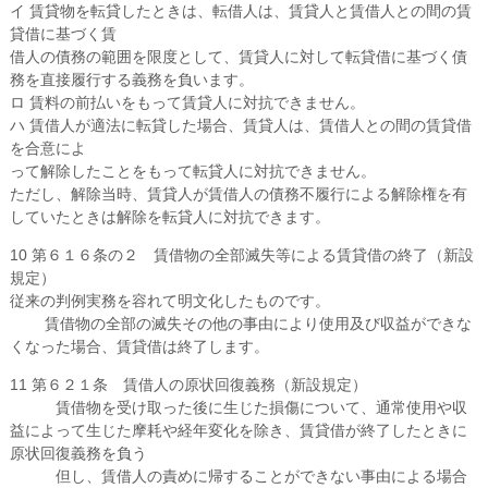
イ 賃貸物を転貸したときは、転借人は、賃貸人と賃借人との間の賃
貸借に基づく賃
借人の債務の範囲を限度として、賃貸人に対して転貸借に基づく債
務を直接履行する義務を負います。
ロ 賃料の前払いをもって賃貸人に対抗できません。
ハ 賃借人が適法に転貸した場合、賃貸人は、賃借人との間の賃貸借
を合意によ
って解除したことをもって転貸人に対抗できません。
ただし、解除当時、賃貸人が賃借人の債務不履行による解除権を有
していたときは解除を転貸人に対抗できます。
10 第６１６条の２ 賃借物の全部滅失等による賃貸借の終了（新設
規定）
従来の判例実務を容れて明文化したものです。
賃借物の全部の滅失その他の事由により使用及び収益ができな
くなった場合、賃貸借は終了します。
11 第６２１条 賃借人の原状回復義務（新設規定）
賃借物を受け取った後に生じた損傷について、通常使用や収
益によって生じた摩耗や経年変化を除き、賃貸借が終了したときに
原状回復義務を負う
但し、賃借人の責めに帰することができない事由による場合