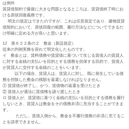
は例外
賃貸借契約で最後に大きな問題となるところは、賃貸借終了時にお
ける原状回復義務です。
明文の規定はできたのですが、これは任意規定であり、建物賃貸
借契約において、原状回復の範囲、履行方法などについてできるだ
け明確に定める方が良いと思います。
12 第６２２条の２ 敷金（新設規定）
従来の判例実務を容れて明文化したものです。
イ 敷金とは、賃料債務や賃貸借に基づいて生じる賃借人の賃貸人
に対する金銭の支払いを目的とする債務を担保する目的で、賃借人
が賃貸人に交付する金銭のことをいいます。
以下の場合、賃貸人は、賃貸人に対し、既に発生している債
務を控除した敷金の残額を返還しなければなりません。
① 賃貸借が終了し、かつ、賃借物の返還を受けたとき
② 賃借人が適法に賃借権を譲り渡したとき
ロ 賃借人が、賃貸借に基づく金銭の支払いを目的とする債務を履行
しないとき、賃貸人は敷金をその債務弁済に充当することができま
す。
ただし、賃借人側から、敷金を不履行債務の弁済に充てるこ
とを請求できません。