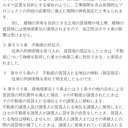
ルギー設置を目的とする場合のように、工事期間を含み長期的なプ
ロジェクトの存続の必要性に備えた期間の伸長規定だと考えられま
す。
但し、建物の所有を目的とする土地の賃借権や地上権、建物の
賃貸借には借地借家法が適用されますので、改正民法６０４条の影
響は受けません。
２ 第６０５条 不動産の対抗力
従来の判例実務を取り入れ、賃貸借の登記をしたときは「不動
産について物権を取得した者その他第三者に対抗できる」と表現さ
れました。
３ 第６０５条の２ 不動産の賃貸人たる地位の移転（新設規定）
従来の判例実務を容れて明文化したものです。
４ 第６０５条、借地借家法１０条または３１条その他の法令による
賃貸借の対抗要件を備えた場合、その不動産が譲渡されたときは、
その不動産の賃貸人たる地位もその譲受人に移転します。
不動産の譲渡人及び譲受人が賃貸人たる地位を譲渡人に留保しまた
はその不動産を譲受人が譲渡人に貸す旨の合意をしたとき、賃貸人
たる地位は移転しませんが、譲渡人と譲受人またはその承継人との
間の賃貸借が修了したときは、譲渡人に留保されていた賃貸人たる