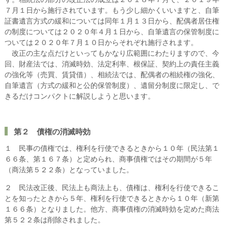
７月１日から施行されています。もう少し細かくいいますと、自筆
証書遺言方式の緩和については同年１月１３日から、配偶者居住権
の制度については２０２０年４月１日から、自筆遺言の保管制度に
ついては２０２０年７月１０日からそれぞれ施行されます。
改正の主な点だけといってもかなり広範囲にわたりますので、今
回、財産法では、消滅時効、法定利率、根保証、契約上の責任主義
の強化等（売買、賃貸借）、相続法では、配偶者の相続権の強化、
自筆遺言（方式の緩和と公的保管制度）、遺留分制度に限定し、で
きるだけコンパクトに解説しようと思います。
第２ 債権の消滅時効
１ 民事の債権では、権利を行使できるときから１０年（民法第１
６６条、第１６７条）と定められ、商事債権ではその期間が５年
（商法第５２２条）となっていました。
２ 民法改正後、民法上も商法上も、債権は、権利を行使できるこ
とを知ったときから５年、権利を行使できるときから１０年（新第
１６６条）となりました。他方、商事債権の消滅時効を定めた商法
第５２２条は削除されました。