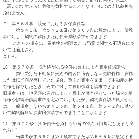
（悪いのですから）危険を負担することとなり、代金の支払義務を
免れません。
９ 第５６８条 競売における担保責任等
第５４１条、第５４２条及び第５６３条の規定により、債務
者に対し、契約の解除または代金減額請求ができます。
これらの規定は、目的物の種類または品質に関する不適合につ
いては適用され
ません。
10 第５７０条 抵当権がある物件の買主による費用償還請求
買い受けた不動産に契約の内容に適合しない先取特権、質権
または抵当権が存していた場合、買主が費用を支出して不動産の所
有権を保存したとき、売主に対して費用償還を請求できます。
旧規定では、担保権の実行によって買主が所有権を失った場合の解
除権や損害賠償請求権を定めていましたが、契約責任説の観点から
は、一般規定すなわち第４１５条、第５４１条、第５４２条に基づ
いて契約解除や損害賠償請求ができることになります。
11 第５７２条 担保責任を負わない旨の特約（旧規定とあまり変
わらず）
当事者が第５６２条第１項本文または第５６５条に規定する