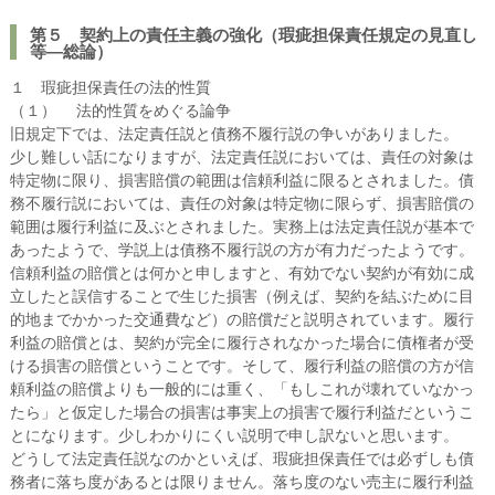
第５ 契約上の責任主義の強化（瑕疵担保責任規定の見直し
等―総論）
１ 瑕疵担保責任の法的性質
（１） 法的性質をめぐる論争
旧規定下では、法定責任説と債務不履行説の争いがありました。
少し難しい話になりますが、法定責任説においては、責任の対象は
特定物に限り、損害賠償の範囲は信頼利益に限るとされました。債
務不履行説においては、責任の対象は特定物に限らず、損害賠償の
範囲は履行利益に及ぶとされました。実務上は法定責任説が基本で
あったようで、学説上は債務不履行説の方が有力だったようです。
信頼利益の賠償とは何かと申しますと、有効でない契約が有効に成
立したと誤信することで生じた損害（例えば、契約を結ぶために目
的地までかかった交通費など）の賠償だと説明されています。履行
利益の賠償とは、契約が完全に履行されなかった場合に債権者が受
ける損害の賠償ということです。そして、履行利益の賠償の方が信
頼利益の賠償よりも一般的には重く、「もしこれが壊れていなかっ
たら」と仮定した場合の損害は事実上の損害で履行利益だというこ
とになります。少しわかりにくい説明で申し訳ないと思います。
どうして法定責任説なのかといえば、瑕疵担保責任では必ずしも債
務者に落ち度があるとは限りません。落ち度のない売主に履行利益