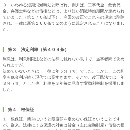
３ いわゆる短期消滅時効と呼ばれ、例えば、工事代金、飲食代
金、弁護士料などの債権などは、より短い消滅時効期間が定められ
ていました（第１７０条以下）。今回の改正でこれらの規定は削除
され、一律に新第１６６条で２のように規定されることになりまし
た。
第３ 法定利率（第４０４条）
利息は、利息制限法などの法律に触れない限りで、当事者間で決め
られますが、
決めていないときは、一律に年５分（％）でした。しかし、この利
率も低金利が続く現代では高すぎます。そこで、改正民法では、年
３分（％）とした他、利率を３年毎に見直す変動利率制を採用しま
した。
第４ 根保証
１ 根保証、簡単にいうと限度額を定めない保証ということです
が、従来、法律による保護の対象は貸金（主に金融制度）債務の根