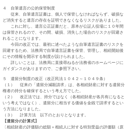
４ 自筆遺言の公的保管制度
従来、自筆遺言証書は、個人で保管しなければならず、破損な
ど消失すると遺言の存在を証明できなくなるリスクがありました。
これに対し、遺言公正証書だと、原本が公証人役場に１０年間
は保管されるので、その間、破損、消失した場合のリスクが回避さ
れることになります。
今回の改正では、最初に述べたような自筆遺言証書のリスクを
回避するため、法務局で自筆遺言証書を保管、管理し、相続開始後
にその情報を開示する制度が設けられました。
詳しいことは、法務局に直接尋ねるか法務省のホームページに
ガイダンスがありますので、ご参照下さい。
５ 遺留分制度の改正（改正民法１０４２～１０４９条）
（１） 従来の「遺留分減殺請求」は、各相続財産に対する遺留分
権者の持分を確保するという考え方でした。
（２） 改正法では、持分ではなく（各相続財産が各共有になると
いう考えではなく）、遺留分に相当する価値を金銭で請求するとい
う方法になりました。
（３） 計算方法 以下のとおりとなります。
【遺留分の計算式】
〔相続財産の評価額の総額＋相続人に対する特別受益の評価額（原