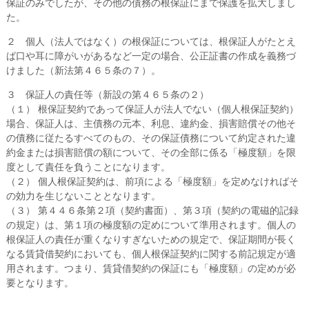
保証のみでしたが、その他の債務の根保証にまで保護を拡大しまし
た。
２ 個人（法人ではなく）の根保証については、根保証人がたとえ
ば口や耳に障がいがあるなど一定の場合、公正証書の作成を義務づ
けました（新法第４６５条の７）。
３ 保証人の責任等（新設の第４６５条の２）
（１） 根保証契約であって保証人が法人でない（個人根保証契約）
場合、保証人は、主債務の元本、利息、違約金、損害賠償その他そ
の債務に従たるすべてのもの、その保証債務について約定された違
約金または損害賠償の額について、その全部に係る「極度額」を限
度として責任を負うことになります。
（２） 個人根保証契約は、前項による「極度額」を定めなければそ
の効力を生じないこととなります。
（３） 第４４６条第２項（契約書面）、第３項（契約の電磁的記録
の規定）は、第１項の極度額の定めについて準用されます。個人の
根保証人の責任が重くなりすぎないための規定で、保証期間が長く
なる賃貸借契約においても、個人根保証契約に関する前記規定が適
用されます。つまり、賃貸借契約の保証にも「極度額」の定めが必
要となります。