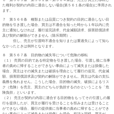
た権利が契約の内容に適合しない場合(第５６１条の場合)に準用され
ます。
７ 第５６６条 種類または品質につき契約の目的に適合しない目
的物を引き渡した場合、買主は不適合を知った時から１年以内に売
主に通知しなければ、履行追完請求、代金減額請求、損害賠償請求
及び契約の解除ができません（除斥期間）。
但し、売主が引渡時不適合を知りまたは重過失によって知ら
なかったときは例外となります。
８ 第５６７条 目的物の滅失等について危険の移転
（１） 売買の目的である特定物を引き渡した場合、引渡し後に当事
者の責めに帰することができない事由によって滅失または損傷した
場合、買主はその滅失または破損を理由として履行の追完、代金減
額、損害賠償請求及び契約の解除ができません。買主は代金の支払
義務を免れません。こうした場合、目的物の滅失、破損によるリス
ク（危険）を売主、買主のどちらが負担するのかということを「危
険負担」といいます。
（２） 売主が契約の内容に適合する目的物をもってその引渡しの履
行を提供したが、買主が履行を受けることを拒みまたは受けること
ができない場合、履行の提供後に当事者の責めに帰することができ
ない事由によって滅失または損傷した場合、前項と同様、買主が