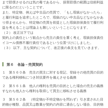
まで賠償させるのは気の毒であるから、損害賠償の範囲は信頼利益
に限るのだということです。
また、特定物、例えば中古品の売買で、「もし瑕疵がなかったら」
と履行利益を追求したところで、瑕疵のない中古品などなかなかあ
り得ませんから、特定物の売買を前提とした瑕疵担保責任で履行利
益を考えることは理論上も難しいということになります。
（２） 改正法下では
契約上の責任という観点から売主の責任を重く考え、瑕疵担保責任
イコール債務不履行責任であるという位置づけにしました。
（３） 以下、主な契約について、改正後の条文を見ていきます。
第６ 各論－売買契約
１ 第５６０条 売主の買主に対する登記、登録その他売買の目的
である権利移転につき対抗要件を備えさせる義務
２ 第５６１条 他人の権利を売買の目的とした場合の売主の義務
すなわち他人から権利を取得して買主に移転させる義務
３ 第５６２条 （特定物か不特定物かを問わず）引き渡された目
的物が種類、品質又は数量が契約の内容に適合しない場合、目的物