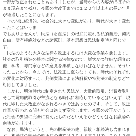
一部が改正されたこともありましたが、当時からの内容がほぼその
まま現在まで残り、今回の大改正までに１２０年以上もの長い年月
が経過したことになります。
その間に経済的、社会的に大きな変動があり、時代が大きく変わ
ったことはいうま
でもありませんが、民法（財産法）の根底に流れる私的自治、契約
自由、所有権絶対などの諸原則、基本思想は民法制定時と同じで
す。
民法のような大きな法律を改正するには大変な作業を要します。
社会の取引構造の根本に関する法律なので、膨大かつ詳細な調査の
他、学者、専門家などの意見を集積しなければなりません。そうい
ったことから、今までは、法改正に至らなくても、時代のそれぞれ
の変化に対応すべく、判例実務による法解釈や特別法の制定などで
対応してきました。
しかし、明治時代に制定された民法が、大量的取引、消費者取引
そして電磁的取引が主流となる時代に相応しているとはいえず、現
代に即した大改正がなされるべきではあったのです。そして、改正
作業が行われる間も社会は絶えず変化します。今回の改正がこうし
た社会の要望に完全に答えたものだといえるかどうかはなお議論の
余地があります。
なお、民法というと、先の財産法の他、親族・相続法も含まれま
す。相続法の部分の改正法の成立は２０１８年７月で、２０１９年