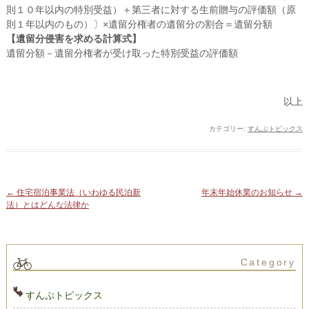
則１０年以内の特別受益）＋第三者に対する生前贈与の評価額（原
則１年以内のもの）〕×遺留分権者の遺留分の割合＝遺留分額
【遺留分侵害を求める計算式】
遺留分額－遺留分権者が受け取った特別受益の評価額
以上
カテゴリー:
すんぷトピックス
投稿ナビゲーション
←
住宅宿泊事業法（いわゆる民泊新
年末年始休業のお知らせ
→
法）とはどんな法律か
Category
すんぷトピックス