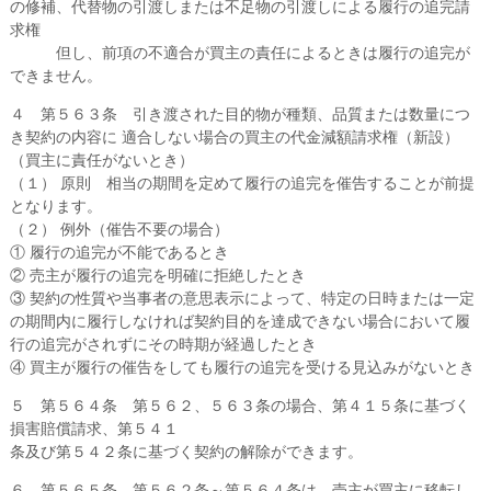
の修補、代替物の引渡しまたは不足物の引渡しによる履行の追完請
求権
但し、前項の不適合が買主の責任によるときは履行の追完が
できません。
４ 第５６３条 引き渡された目的物が種類、品質または数量につ
き契約の内容に 適合しない場合の買主の代金減額請求権（新設）
（買主に責任がないとき）
（１） 原則 相当の期間を定めて履行の追完を催告することが前提
となります。
（２） 例外（催告不要の場合）
① 履行の追完が不能であるとき
② 売主が履行の追完を明確に拒絶したとき
③ 契約の性質や当事者の意思表示によって、特定の日時または一定
の期間内に履行しなければ契約目的を達成できない場合において履
行の追完がされずにその時期が経過したとき
④ 買主が履行の催告をしても履行の追完を受ける見込みがないとき
５ 第５６４条 第５６２、５６３条の場合、第４１５条に基づく
損害賠償請求、第５４１
条及び第５４２条に基づく契約の解除ができます。
６ 第５６５条 第５６２条～第５６４条は、売主が買主に移転し