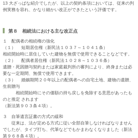
13 大ざっぱな紹介でしたが、以上の契約条項においては、従来の判
例実務を容れ、かなり細かい改正ができたという評価です。
第８ 相続法における主な改正点
１ 配偶者の相続権の強化
（１） 短期居住権（新民法１０３７～１０４１条）
相続開始時に居住していた建物を無償で使用できることなどです。
（２） 配偶者居住権（新民法１０２８～１０３６条）
遺贈・死因贈与契約または家庭裁判所の審判により、終身または必
要な一定期間、無償で使用できます。
（３） 婚姻期間２０年以上の配偶者への自宅土地、建物の遺贈、
生前贈与
相続開始時にその価額の持ち戻しを免除する意思があったも
のと推定 されます
（新法第９０３条４項）。
３ 自筆遺言証書の方式の緩和
従来は、法が定める方式に従い全部自筆しなければなりません
でしたが、タイプ打ち、代筆などでもかまわなくなりました（新法
第９６８条４項）。